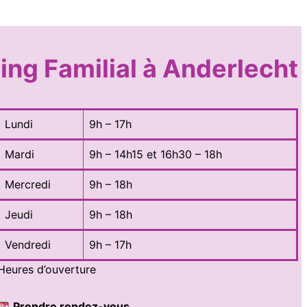
ing Familial à Anderlecht
Lundi
9h – 17h
Mardi
9h – 14h15 et 16h30 – 18h
Mercredi
9h – 18h
Jeudi
9h – 18h
Vendredi
9h – 17h
Heures d’ouverture
Prendre rendez-vous