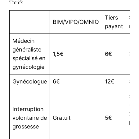
Tarifs
Tiers
San
BIM/VIPO/OMNIO
payant
mut
Médecin
généraliste
1,5€
6€
34
spécialisé en
gynécologie
Gynécologue
6€
12€
34
59
(ou
Interruption
22
volontaire de
Gratuit
5€
pou
grossesse
tari